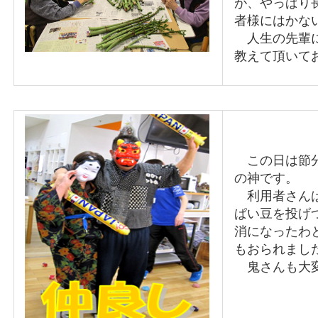
が、やっぱり
者様にはかな
人生の先輩に
教えて頂いて
この日は節分
の神です。
利用者さんは
ぱい豆を投げ
消になったわ
もおられまし
鬼さんも大変