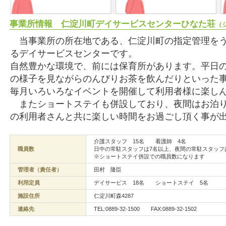
事業所情報 仁淀川町デイサービスセンターひなた荘
（
当事業所の所在地である、仁淀川町の指定管理をう
るデイサービスセンターです。
自然豊かな環境で、前には保育所があります。平日
の様子を見ながらのんびりお茶を飲んだりといった
毎月いろいろなイベントを開催して利用者様に楽し
またショートステイも併設しており、夜間はお泊り
の利用者さんと共に楽しい時間をお過ごし頂く事が
介護スタッフ 15名 看護師 4名
職員数
日中の常駐スタッフは7名以上、夜間の常駐スタッフ
※ショートステイ併設での職員数になります
管理者（責任者）
田村 隆臣
利用定員
デイサービス 18名 ショートステイ 5名
施設住所
仁淀川町森4287
連絡先
TEL:0889-32-1500 FAX:0889-32-1502