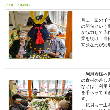
デイサービスの様子
月に一回のイ
の節句という
が協力して兜
業を続け、当
立派な兜が完
利用者様や近
の食材の差し
などは、利用
を手伝って頂
す。
職員も一生懸