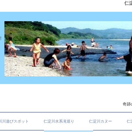
仁淀
奇跡
川川遊びスポット
仁淀川水系滝巡り
仁淀川カヌー
仁