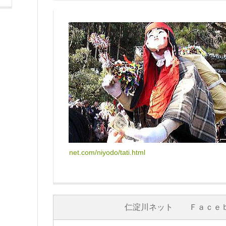
net.com/niyodo/tati.html
仁淀川ネット Ｆａｃｅ