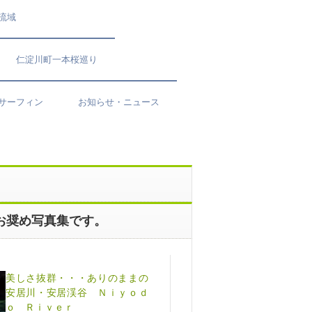
流域
仁淀川町一本桜巡り
サーフィン
お知らせ・ニュース
お奨め写真集です。
美しさ抜群・・・ありのままの
安居川・安居渓谷 Ｎｉｙｏｄ
ｏ Ｒｉｖｅｒ