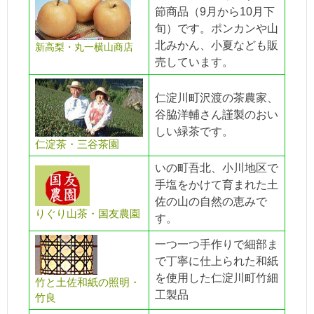
節商品（9月から10月下
旬）です。ポンカンや山
北みかん、小夏なども販
新高梨・丸一横山商店
売しています。
仁淀川町沢渡の茶農家、
谷脇洋輔さん謹製のおい
しい緑茶です。
仁淀茶・三谷茶園
いの町吾北、小川地区で
手塩をかけて育まれた土
佐の山の自然の恵みで
りぐり山茶・国友農園
す。
一つ一つ手作りで細部ま
で丁寧に仕上られた和紙
を使用した仁淀川町竹細
竹と土佐和紙の照明・
工製品
竹良