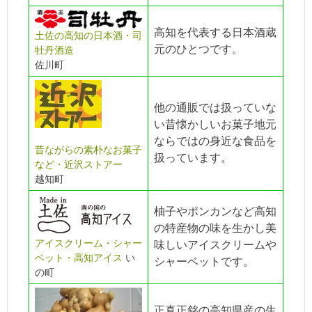
高知を代表する日本酒蔵
土佐の高知の日本酒・司
元のひとつです。
牡丹酒造
佐川町
他の通販では扱っていな
い昔懐かしいお菓子地元
ならではの身近な食品を
昔ながらの素朴なお菓子
扱っています。
など・近沢ストアー
越知町
柚子やポンカンなど高知
の特産物の味を生かし美
アイスクリーム・シャー
味しいアイスクリームや
ベット・高知アイス
い
シャーベットです。
の町
正真正銘の高知県産の生