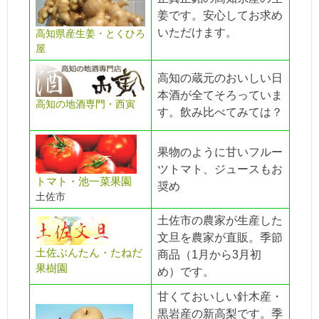
姜です。安心してお求め
いただけます。
高知県産生姜・とくひろ
屋
高知の蔵元のおいしい日
本酒が全てそろっていま
高知の地酒専門・西寅
す。飲み比べてみては？
果物のように甘いフルー
ツトマト、ジュースもお
トマト・池一菜果園
奨め
土佐市
土佐市の農家が生産した
文旦を農家が直販。季節
土佐ぶんたん・たねだ
商品（1月から3月初
果樹園
め）です。
甘くておいしい針木産・
黒岩産の新高梨です。季