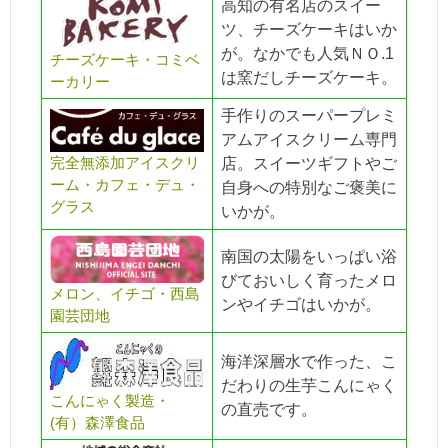
高知の有名店のスイー
ツ、チーズケーキはいか
が。なかでも人気ＮＯ.1
チーズケーキ・コミベ
は窯だしチーズケーキ。
ーカリー
手作りのスーパープレミ
アムアイスクリーム専門
完全無添加アイスクリ
店。スイーツギフトやご
ーム・カフェ・デュ・
自身への特別なご褒美に
グラス
いかが。
南国の太陽をいっぱい浴
びておいしく育ったメロ
メロン、イチゴ・西島
ンやイチゴはいかが。
園芸団地
海洋深層水で作った、こ
だわりの生芋こんにゃく
こんにゃく製造・
の直売です。
(有）森澤食品