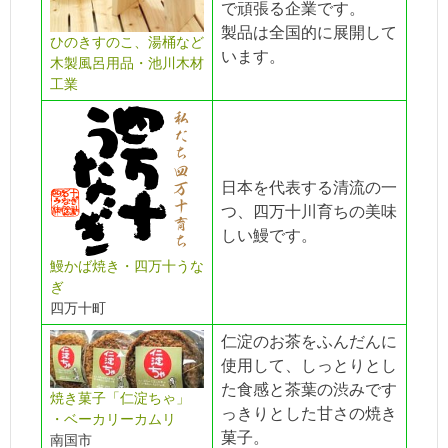
で頑張る企業です。
製品は全国的に展開して
ひのきすのこ、
湯桶など
います。
木製風呂用品
・池川木材
工業
日本を代表する清流の一
つ、四万十川育ちの美味
しい鰻です。
鰻かば焼き・四万十うな
ぎ
四万十町
仁淀のお茶をふんだんに
使用して、しっとりとし
た食感と茶葉の渋みです
焼き菓子「仁淀ちゃ」
っきりとした甘さの焼き
・ベーカリーカムリ
菓子。
南国市