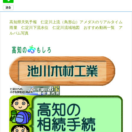
高知県天気予報
仁淀川上流（鳥形山）アメダスのリアルタイム
雨量
仁淀川下流水位
仁淀川流域地図
おすすめ動画一覧
ア
ルバム写真