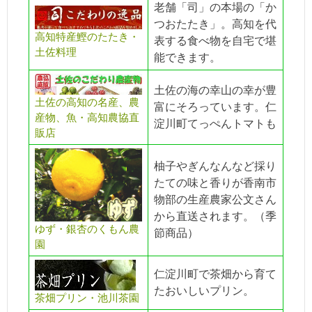
老舗「司」の本場の「か
つおたたき」。高知を代
高知特産鰹のたたき・
表する食べ物を自宅で堪
土佐料理
能できます。
土佐の海の幸山の幸が豊
土佐の高知の名産、農
富にそろっています。仁
産物、魚・高知農協直
淀川町てっぺんトマトも
販店
柚子やぎんなんなど採り
たての味と香りが香南市
物部の生産農家公文さん
から直送されます。（季
ゆず・銀杏のくもん農
節商品）
園
仁淀川町で茶畑から育て
たおいしいプリン。
茶畑プリン・池川茶園