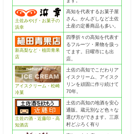
ます。
高知を代表するお菓子屋
さん。かんざしなど土佐
土佐みやげ・お菓子の
土産の定番商品も多い。
浜幸
四季折々の高知を代表す
るフルーツ・果物を扱っ
新高梨など・植田青果
てます。日曜市にも出
店
店。
土佐の高知でこだわりア
イスクリーム、アイスク
リンを頑固に作り続けて
アイスクリーム・松崎
70年。
冷菓
土佐の高知の地酒を安心
通販。蔵元別など色々な
選び方ができます。三原
土佐の酒・近藤印・高
村どぶろく有り
知酒店