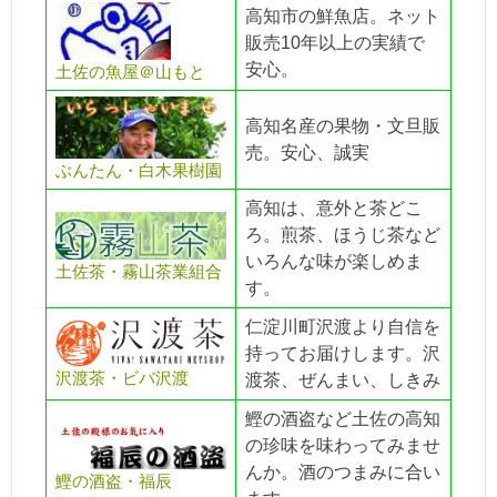
高知市の鮮魚店。ネット
販売10年以上の実績で
安心。
土佐の魚屋＠山もと
高知名産の果物・文旦販
売。安心、誠実
ぶんたん・白木果樹園
高知は、意外と茶どこ
ろ。煎茶、ほうじ茶など
いろんな味が楽しめま
土佐茶・霧山茶業組合
す。
仁淀川町沢渡より自信を
持ってお届けします。沢
沢渡茶・ビバ沢渡
渡茶、ぜんまい、しきみ
鰹の酒盗など土佐の高知
の珍味を味わってみませ
んか。酒のつまみに合い
鰹の酒盗・福辰