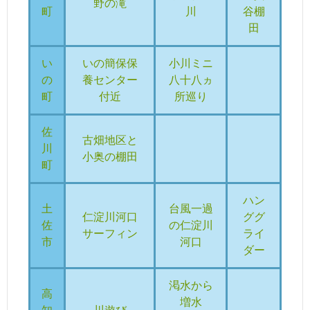
野の滝
町
川
谷棚
田
い
いの簡保保
小川ミニ
の
養センター
八十八ヵ
町
付近
所巡り
佐
古畑地区と
川
小奥の棚田
町
ハン
土
台風一過
仁淀川河口
ググ
佐
の仁淀川
サーフィン
ライ
市
河口
ダー
渇水から
高
増水