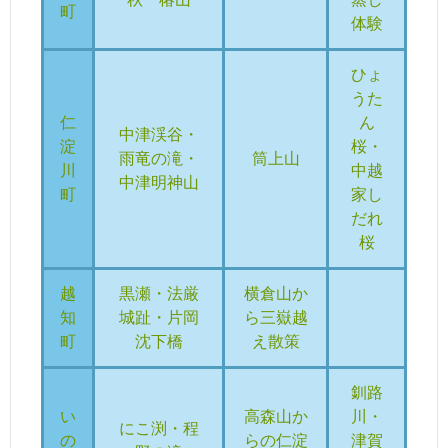
町
体験
ひょ
うた
仁
ん
中津渓谷・
淀
桜・
雨竜の滝・
筒上山
川
中越
中津明神山
町
家し
だれ
桜
越
黒瀬・法厳
横倉山か
知
城趾・片岡
ら三嶽越
町
沈下橋
え散策
釧路
い
高森山か
川・
にこ渕・程
の
らの仁淀
津賀