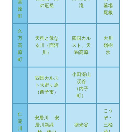
高
の冠岳
滝
墓場
原
尾根
町
久
万
天狗と母な
四国カル
大川
高
る川（面河
スト、天
嶺樹
原
川）
狗高原
氷
町
小田深山
四国カルス
渓谷
ト大野ヶ原
（内子
（西予市
）
町）
こう
仁
安居川
安
ぞ・
淀
居川新緑
徳光谷
三椏
川
秋
椿山
蒸し