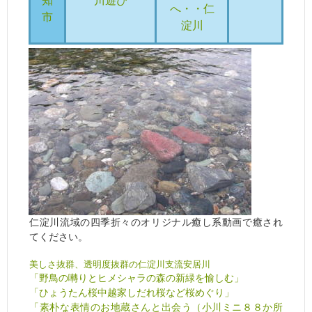
知
川遊び
へ・・仁
市
淀川
仁淀川流域の四季折々のオリジナル癒し系動画で癒され
てください。
美しさ抜群、透明度抜群の仁淀川支流安居川
「野鳥の囀りとヒメシャラの森の新緑を愉しむ」
「ひょうたん桜中越家しだれ桜など桜めぐり」
「素朴な表情のお地蔵さんと出会う（小川ミニ８８か所