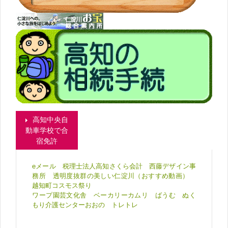
高知中央自
動車学校で合
宿免許
eメール
税理士法人高知さくら会計
西藤デザイン事
務所
透明度抜群の美しい仁淀川（おすすめ動画）
越知町コスモス祭り
ワープ園芸文化舎
ベーカリーカムリ
ばうむ
ぬく
もり介護センターおおの
トレトレ